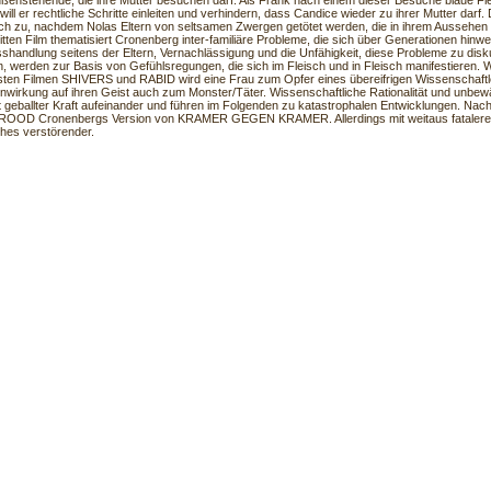
ußenstehende, die ihre Mutter besuchen darf. Als Frank nach einem dieser Besuche blaue F
will er rechtliche Schritte einleiten und verhindern, dass Candice wieder zu ihrer Mutter dar
ich zu, nachdem Nolas Eltern von seltsamen Zwergen getötet werden, die in ihrem Aussehen 
itten Film thematisiert Cronenberg inter-familiäre Probleme, die sich über Generationen hinwe
shandlung seitens der Eltern, Vernachlässigung und die Unfähigkeit, diese Probleme zu disk
n, werden zur Basis von Gefühlsregungen, die sich im Fleisch und in Fleisch manifestieren. 
sten Filmen SHIVERS und RABID wird eine Frau zum Opfer eines übereifrigen Wissenschaftl
nwirkung auf ihren Geist auch zum Monster/Täter. Wissenschaftliche Rationalität und unbewä
it geballter Kraft aufeinander und führen im Folgenden zu katastrophalen Entwicklungen. Na
BROOD Cronenbergs Version von KRAMER GEGEN KRAMER. Allerdings mit weitaus fatalere
ches verstörender.