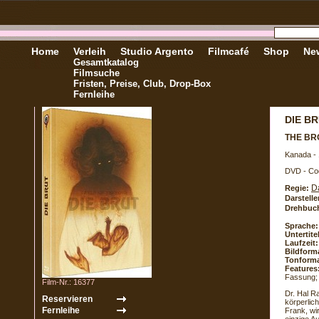
Home
Verleih
Studio Argento
Filmcafé
Shop
New
Gesamtkatalog
Filmsuche
Fristen, Preise, Club, Drop-Box
Fernleihe
DIE B
THE B
Kanada -
DVD - Co
D
Regie:
Darstelle
Drehbuc
Sprache:
Untertite
Laufzeit:
Bildform
Tonforma
Features
Fassung; 4
Film-Nr.: 16377
Dr. Hal R
körperlic
Frank, wi