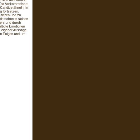
lecken an Candice
f. Die Vorkommnisse
Candice ähneln. In
g fortsetzen.
utieren und zu
Wie schon in seinen
ers und durch
ltigte Emotionen
ch eigener Aussage
n Folgen und um