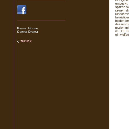
einzige A
entdeckt, 
spitzen s
seinem dr
Kindesmis
bewältige
beiden er
dessen Ei
prallen m
Genre: Horror
ist THE 
Genre: Drama
ein vielfa
zurück