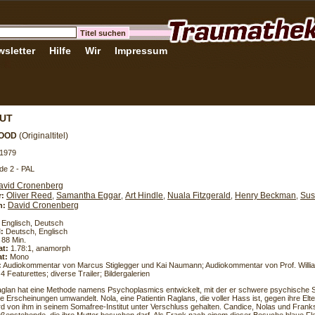
sletter
Hilfe
Wir
Impressum
RUT
ROOD
(Originaltitel)
 1979
de 2 - PAL
avid Cronenberg
Oliver Reed
Samantha Eggar
Art Hindle
Nuala Fitzgerald
Henry Beckman
Sus
r:
,
,
,
,
,
David Cronenberg
h:
Englisch, Deutsch
l:
Deutsch, Englisch
88 Min.
at:
1.78:1, anamorph
t:
Mono
:
Audiokommentar von Marcus Stiglegger und Kai Naumann; Audiokommentar von Prof. Willi
 Featurettes; diverse Trailer; Bildergalerien
aglan hat eine Methode namens Psychoplasmics entwickelt, mit der er schwere psychische S
he Erscheinungen umwandelt. Nola, eine Patientin Raglans, die voller Hass ist, gegen ihre El
rd von ihm in seinem Somafree-Institut unter Verschluss gehalten. Candice, Nolas und Franks 