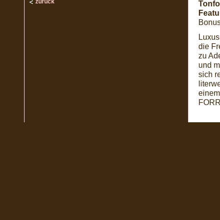
zurück
Tonfo
Featu
Bonus
Luxus-
die Fr
zu Ad
und m
sich 
liter
einem
FORR