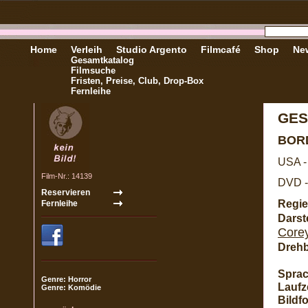
Home
Verleih
Studio Argento
Filmcafé
Shop
New
Gesamtkatalog
Filmsuche
Fristen, Preise, Club, Drop-Box
Fernleihe
GES
BOR
USA -
Film-Nr.: 14139
DVD -
Regie
Darste
Core
Dreh
Sprac
Genre: Horror
Laufze
Genre: Komödie
Bildf