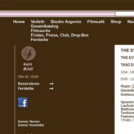
Home
Verleih
Studio Argento
Filmcafé
Shop
New
Gesamtkatalog
Filmsuche
Fristen, Preise, Club, Drop-Box
Fernleihe
THE E
THE EV
TANZ 
USA - 19
Film-Nr.: 8130
DVD - Co
S
Regie:
Darstell
Drehbuc
Sprache
Laufzeit
Bildform
Tonform
Feature
TRailer,
Genre: Horror
Genre: Komödie