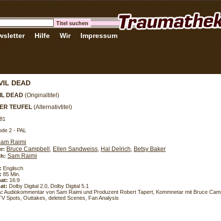
sletter
Hilfe
Wir
Impressum
VIL DEAD
IL DEAD
(Originaltitel)
DER TEUFEL
(Alternativtitel)
81
de 2 - PAL
am Raimi
Bruce Campbell
Ellen Sandweiss
Hal Delrich
Betsy Baker
er:
,
,
,
Sam Raimi
h:
:
Englisch
:
85 Min.
at:
16:9
at:
Dolby Digital 2.0, Dolby Digital 5.1
s:
Audiokommentar von Sam Raimi und Produzent Robert Tapert, Kommnetar mit Bruce Campb
 TV Spots, Outtakes, deleted Scenes, Fan Analysis