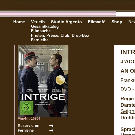
Home
Verleih
Studio Argento
Filmcafé
Shop
New
Gesamtkatalog
Filmsuche
Fristen, Preise, Club, Drop-Box
Fernleihe
INT
J'AC
AN O
Frankre
DVD - 
Regie
Darste
Seign
Drehb
Film-Nr.: 16954
Sprac