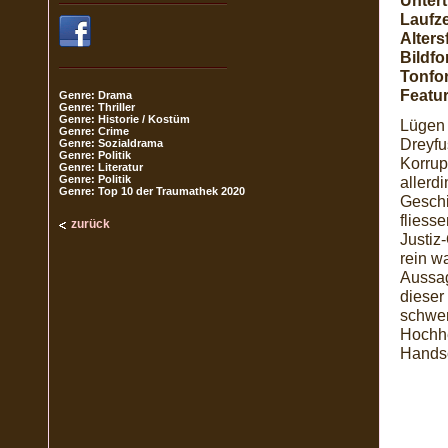
Unterti
Laufze
Alters
Bildfo
Tonfo
Featur
Genre: Drama
Genre: Thriller
Genre: Historie / Kostüm
Lügen 
Genre: Crime
Dreyfu
Genre: Sozialdrama
Genre: Politik
Korrup
Genre: Literatur
Genre: Politik
allerd
Genre: Top 10 der Traumathek 2020
Geschi
fliesse
zurück
Justiz
rein w
Aussag
dieser 
schwer
Hochhe
Handsc