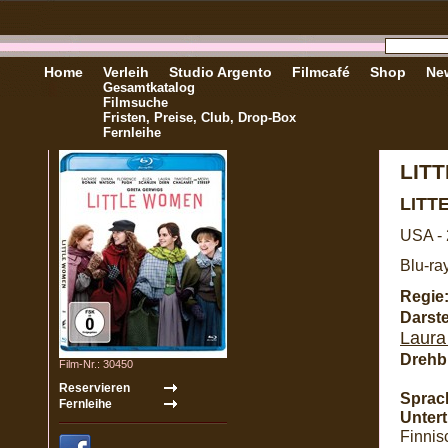
Home
Verleih
Studio Argento
Filmcafé
Shop
New
Gesamtkatalog
Filmsuche
Fristen, Preise, Club, Drop-Box
Fernleihe
LIT
LITT
USA -
Blu-ra
Regie
Darste
Laura
Drehb
Film-Nr.: 30450
Sprac
Unterti
Finnis