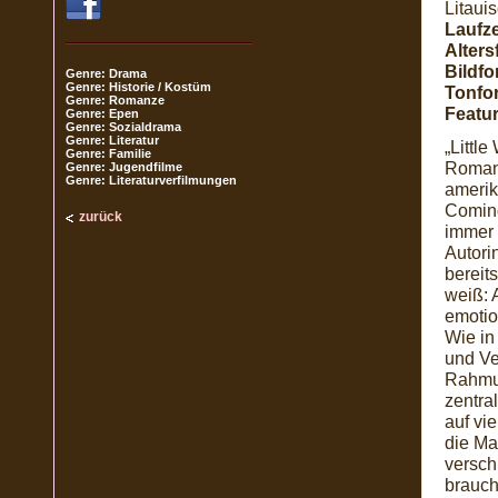
Litaui
Laufze
Alters
Bildfo
Genre: Drama
Genre: Historie / Kostüm
Tonfo
Genre: Romanze
Featur
Genre: Epen
Genre: Sozialdrama
Genre: Literatur
„Littl
Genre: Familie
Roman 
Genre: Jugendfilme
Genre: Literaturverfilmungen
amerik
Coming
zurück
immer w
Autori
bereit
weiß: 
emotio
Wie in
und Ve
Rahmun
zentra
auf vi
die Ma
versch
brauch