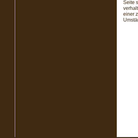
Seite 
verhal
einer 
Umstän