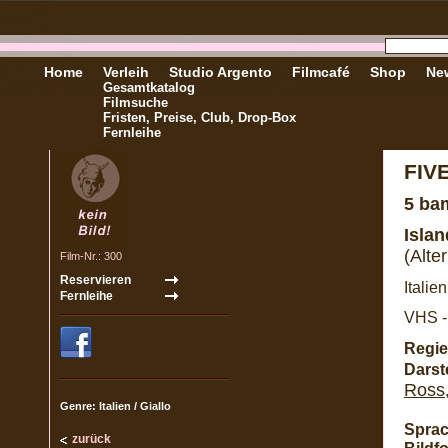
Home
Verleih
Studio Argento
Filmcafé
Shop
New
Gesamtkatalog
Filmsuche
Fristen, Preise, Club, Drop-Box
Fernleihe
FIV
5 ba
Islan
(Alter
Film-Nr.: 300
Italie
VHS -
Regie
Darste
Ross
Genre: Italien / Giallo
Sprac
zurück