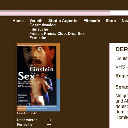
Home
Verleih
Studio Argento
Filmcafé
Shop
New
Gesamtkatalog
Filmsuche
Fristen, Preise, Club, Drop-Box
Fernleihe
DER
Deuts
VHS -
Regie
Sprac
Mit g
und A
deuts
dem In
Film-Nr.: 6042
Komite