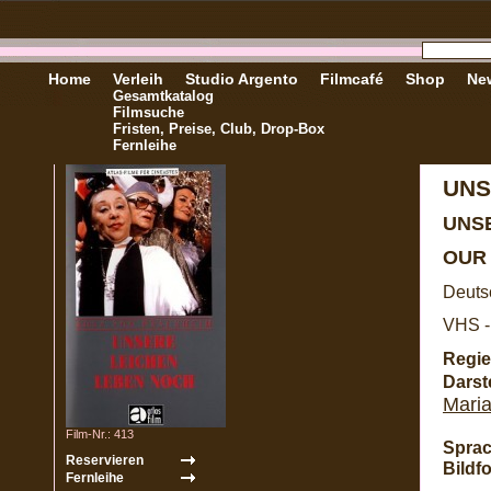
Home
Verleih
Studio Argento
Filmcafé
Shop
New
Gesamtkatalog
Filmsuche
Fristen, Preise, Club, Drop-Box
Fernleihe
UNS
UNS
OUR 
Deuts
VHS -
Regie
Darste
Maria
Film-Nr.: 413
Sprac
Bildf