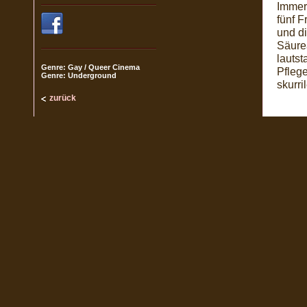
Immer 
fünf F
und di
Säurea
lautst
Genre: Gay / Queer Cinema
Pfleg
Genre: Underground
skurri
zurück