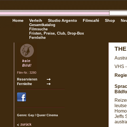
Home
Verleih
Studio Argento
Filmcafé
Shop
New
Gesamtkatalog
Filmsuche
Fristen, Preise, Club, Drop-Box
Fernleihe
THE
Austra
VHS -
Film-Nr.: 3280
Regie
Sprac
Bildf
Reize
leutse
Homos
Genre: Gay / Queer Cinema
Jeffs 
austr
zurück