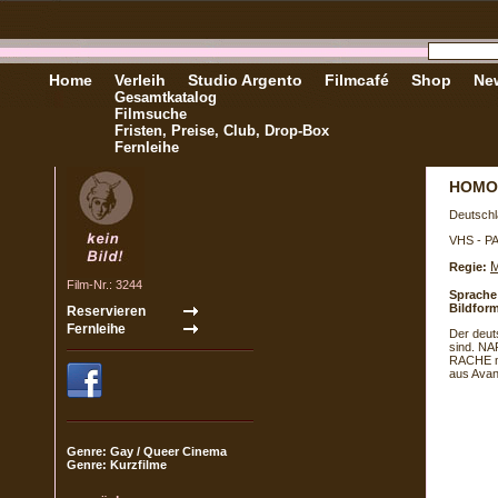
Home
Verleih
Studio Argento
Filmcafé
Shop
New
Gesamtkatalog
Filmsuche
Fristen, Preise, Club, Drop-Box
Fernleihe
HOMO
Deutschl
VHS - P
M
Regie:
Film-Nr.: 3244
Sprache
Bildform
Der deut
sind. N
RACHE m
aus Avan
Genre: Gay / Queer Cinema
Genre: Kurzfilme