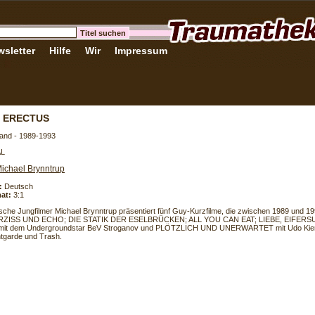
sletter
Hilfe
Wir
Impressum
 ERECTUS
and - 1989-1993
AL
ichael Brynntrup
:
Deutsch
at:
3:1
sche Jungfilmer Michael Brynntrup präsentiert fünf Guy-Kurzfilme, die zwischen 1989 und 1
ARZISS UND ECHO; DIE STATIK DER ESELBRÜCKEN; ALL YOU CAN EAT; LIEBE, EIFER
it dem Undergroundstar BeV Stroganov und PLÖTZLICH UND UNERWARTET mit Udo Kier.
tgarde und Trash.