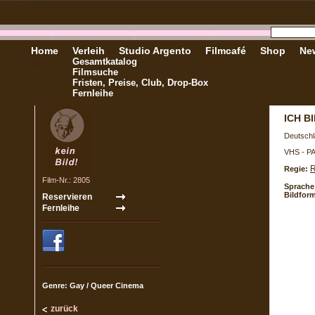
Home
Verleih
Studio Argento
Filmcafé
Shop
New
Gesamtkatalog
Filmsuche
Fristen, Preise, Club, Drop-Box
Fernleihe
ICH B
Deutschl
VHS - P
R
Regie:
Film-Nr.: 2805
Sprache
Bildform
Genre: Gay / Queer Cinema
zurück