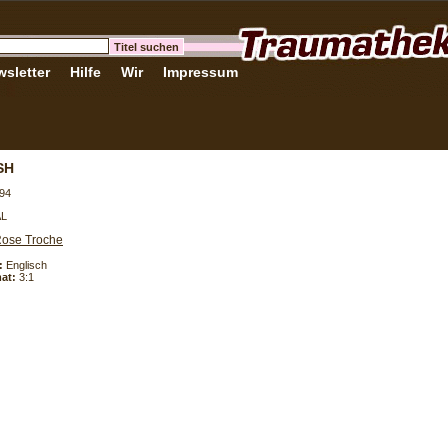
sletter
Hilfe
Wir
Impressum
SH
94
AL
ose Troche
:
Englisch
at:
3:1