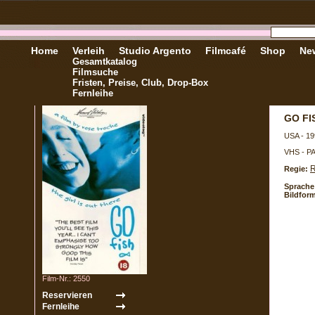
Home
Verleih
Studio Argento
Filmcafé
Shop
New
Gesamtkatalog
Filmsuche
Fristen, Preise, Club, Drop-Box
Fernleihe
GO FI
USA - 19
VHS - P
R
Regie:
Sprache
Bildform
Film-Nr.: 2550