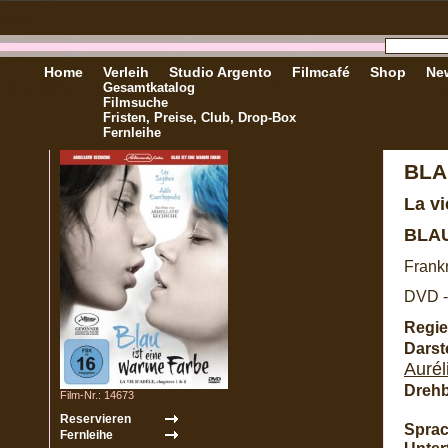
Home
Verleih
Studio Argento
Filmcafé
Shop
New
Gesamtkatalog
Filmsuche
Fristen, Preise, Club, Drop-Box
Fernleihe
BLA
La vi
BLAU
Frankr
DVD -
Regie
Darste
Aurél
Dreh
Film-Nr.: 14673
Sprac