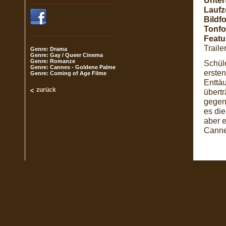
Untert
Laufze
Bildf
Tonfo
Featu
Traile
Genre: Drama
Genre: Gay / Queer Cinema
Genre: Romanze
Schül
Genre: Cannes - Goldene Palme
ersten
Genre: Coming of Age Filme
Enttäu
zurück
übertr
gegens
es die
aber 
Cannes