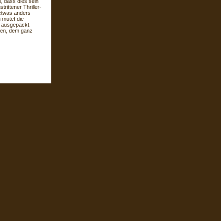
, dass dies sein
trittener Thriller-
 etwas anders
 mutet die
l ausgepackt.
rken, dem ganz