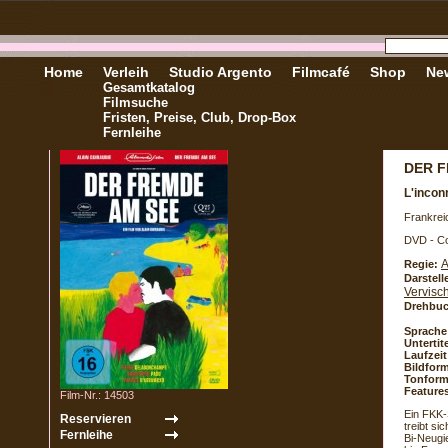
Home
Verleih
Studio Argento
Filmcafé
Shop
New
Gesamtkatalog
Filmsuche
Fristen, Preise, Club, Drop-Box
Fernleihe
DER F
L'incon
Frankrei
DVD - Co
A
Regie:
Darstell
Vervisc
Drehbuc
Sprache
Untertite
Laufzeit
Bildform
Tonform
Feature
Film-Nr.: 14503
Ein FKK-
treibt si
Bi-Neugie