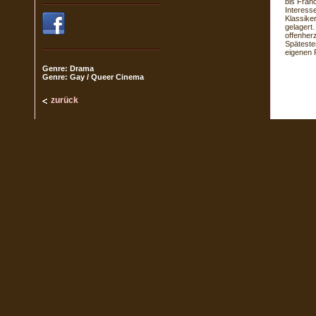
bis Fran
Interesse
Klassike
gelagert
offenher
Späteste
eigenen 
Genre: Drama
Genre: Gay / Queer Cinema
zurück