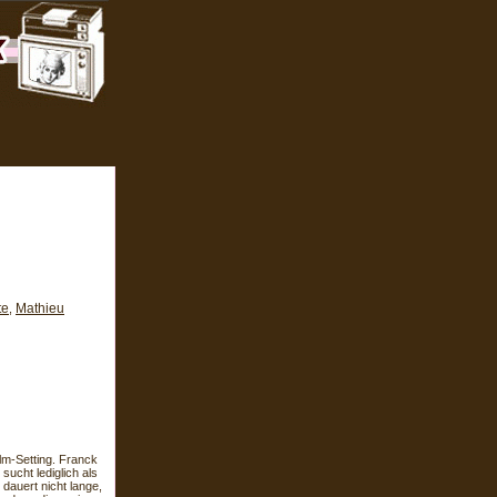
te
Mathieu
,
lm-Setting. Franck
sucht lediglich als
 dauert nicht lange,