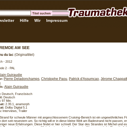
sletter
Hilfe
Wir
Impressum
REMDE AM SEE
nu du lac
(Originaltitel)
ch - 2012
de 2 - PAL
lain Guiraudie
Pierre Deladonchamps
Christophe Paou
Patrick d'Assumcao
Jérome Chappat
er:
,
,
,
h
Alain Guiraudie
h:
:
Deutsch, Französisch
l:
Deutsch
:
97 Min.
at:
2.35:1, anamorph
at:
Dolby Digital 5.1
s:
Interviews, Trailer
Strand für schwule Männer mit angeschlossenem Cruising-Bereich ist ein ungewöhnliches Fi
ch dort seit neuestem um. So richtig will er in diese kleine Welt am Badestrand nicht passen, er 
riger neue Erfahrungen. Diese findet er hier schnell. Der Star des Strandes ist Michel und es