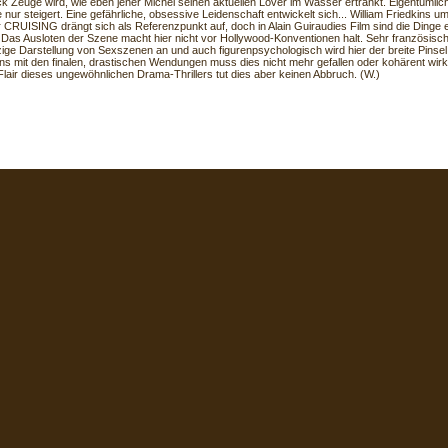
ck Zeuge wird, wie eben jener Michel seinen aktuellen Lover im Wasser ertränkt. Eigentümlich
 nur steigert. Eine gefährliche, obsessive Leidenschaft entwickelt sich... William Friedkins ums
r CRUISING drängt sich als Referenzpunkt auf, doch in Alain Guiraudies Film sind die Dinge
. Das Ausloten der Szene macht hier nicht vor Hollywood-Konventionen halt. Sehr französisch
zige Darstellung von Sexszenen an und auch figurenpsychologisch wird hier der breite Pinse
ns mit den finalen, drastischen Wendungen muss dies nicht mehr gefallen oder kohärent wi
Flair dieses ungewöhnlichen Drama-Thrillers tut dies aber keinen Abbruch. (W.)