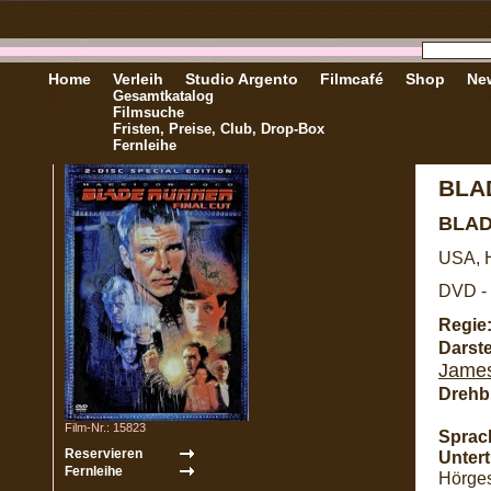
Home
Verleih
Studio Argento
Filmcafé
Shop
New
Gesamtkatalog
Filmsuche
Fristen, Preise, Club, Drop-Box
Fernleihe
BLAD
BLAD
USA, H
DVD - 
Regie
Darste
Jame
Drehb
Film-Nr.: 15823
Sprac
Unterti
Hörges