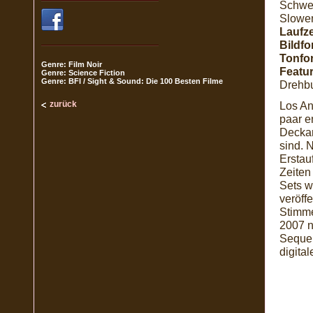
Schwed
Slowe
Laufze
Bildfo
Tonfo
Genre: Film Noir
Featur
Genre: Science Fiction
Genre: BFI / Sight & Sound: Die 100 Besten Filme
Drehbu
zurück
Los An
paar e
Deckar
sind. 
Erstau
Zeiten
Sets w
veröff
Stimme
2007 n
Sequen
digita