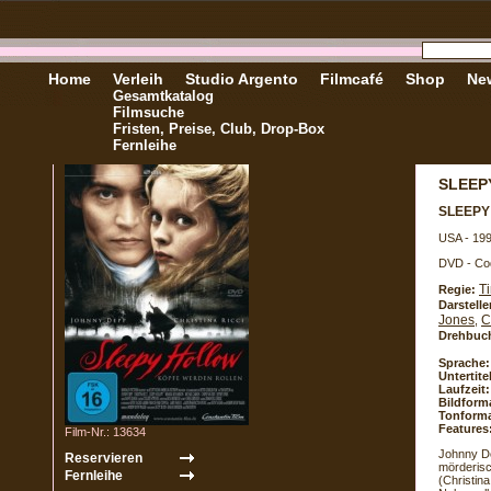
Home
Verleih
Studio Argento
Filmcafé
Shop
New
Gesamtkatalog
Filmsuche
Fristen, Preise, Club, Drop-Box
Fernleihe
SLEEP
SLEEP
USA - 19
DVD - Co
T
Regie:
Darstelle
Jones
C
,
Drehbuc
Sprache:
Untertite
Laufzeit:
Bildform
Tonforma
Features
Film-Nr.: 13634
Johnny De
mörderisc
(Christin