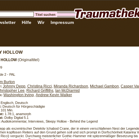
sletter
Hilfe
Wir
Impressum
Y HOLLOW
Y HOLLOW
(Originaltitel)
99
de 2 - PAL
im Burton
Johnny Depp
Christina Ricci
Miranda Richardson
Michael Gambon
Casper Va
r:
,
,
,
,
hristopher Lee
Richard Griffiths
Ian McDiarmid
,
,
Washington Irving
Andrew Kevin Walker
h:
,
Englisch, Deutsch
l:
Deutsch für Hörgeschädigte
101 Min.
at:
1.78:1, anamorph
t:
Dolby Digital 5.1
:
Audiokommentar, Interviews, Sleepy Hollow - Behind the Legend
pp als exzentrischer Detektiv Ichabod Crane, der in einem verschlafenen Nest der Legende
hen kopflosen Reiters auf den Grund gehen soll und sich prompt in Dorfschönheit Katarina 
a Ricci) verguckt. Durchweg meisterlicher Gothic-Hammer mit spitzenmäßiger Besetzung bis i