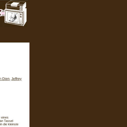
n Dien
Jeffrey
,
 eines
Van Tassel
n die kleinste