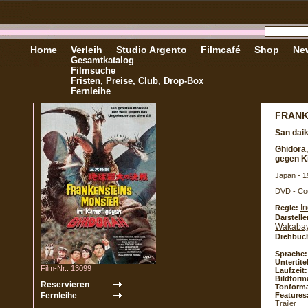
Home
Verleih
Studio Argento
Filmcafé
Shop
New
Gesamtkatalog
Filmsuche
Fristen, Preise, Club, Drop-Box
Fernleihe
FRANK
San daik
Ghidora,
gegen K
Japan - 1
DVD - Co
I
Regie:
Darstelle
Wakabay
Drehbuc
Sprache:
Untertite
Film-Nr.: 13099
Laufzeit:
Bildform
Tonforma
Features
Trailer