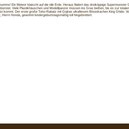
bumms! Ein Meteor klatscht auf die olle Erde. Heraus flattert das dreiköppige Supermonster G
ebürstet. Viele Plastikhäuschen und Modellpanzer müssen ins Gras beißen, bis es zur tota
zi kommt. Der erste große Toho-Rabatz mit Gojiras ultrafiesem Bösedrachen King Ghido. Vom
, Herrn Honda, gewohnt kindergeburtstagsmäßig toll hingebrettert.