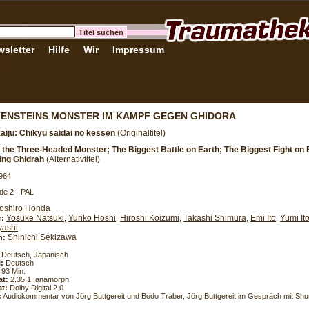
sletter
Hilfe
Wir
Impressum
ENSTEINS MONSTER IM KAMPF GEGEN GHIDORA
aiju: Chikyu saidai no kessen
(Originaltitel)
 the Three-Headed Monster; The Biggest Battle on Earth; The Biggest Fight on E
ing Ghidrah
(Alternativtitel)
964
de 2 - PAL
noshiro Honda
Yosuke Natsuki
Yuriko Hoshi
Hiroshi Koizumi
Takashi Shimura
Emi Ito
Yumi It
r:
,
,
,
,
,
ashi
Shinichi Sekizawa
h:
Deutsch, Japanisch
l:
Deutsch
93 Min.
at:
2.35:1, anamorph
t:
Dolby Digital 2.0
:
Audiokommentar von Jörg Buttgereit und Bodo Traber, Jörg Buttgereit im Gespräch mit Sh