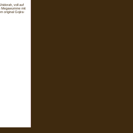
hidorah, voll auf
len Megawumme mit
 original Gojira-