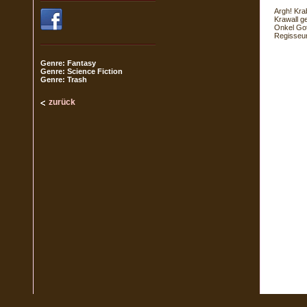
Argh! Kra
Krawall g
Onkel Got
Regisseur
Genre: Fantasy
Genre: Science Fiction
Genre: Trash
zurück