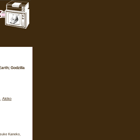
arth; Godzilla
o
Akiko
,
usuke Kaneko,