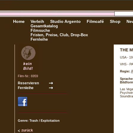
Home
Verleih
Studio Argento
Filmcafé
Shop
New
Gesamtkatalog
Filmsuche
Fristen, Preise, Club, Drop-Box
Fernleihe
THE 
USA - 19
VHS - P
A
Regie:
Film-Nr.: 6959
Sprache
Bildform
Las Vega
Psychotr
Soundtra
Genre: Trash / Exploitation
zurück