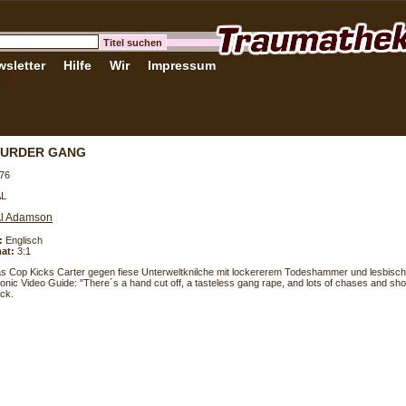
sletter
Hilfe
Wir
Impressum
MURDER GANG
76
AL
l Adamson
:
Englisch
at:
3:1
s Cop Kicks Carter gegen fiese Unterweltknilche mit lockererem Todeshammer und lesbisc
onic Video Guide: "There´s a hand cut off, a tasteless gang rape, and lots of chases and sh
ck.