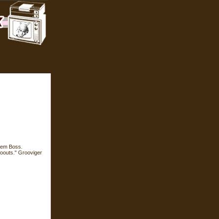
hem Boss.
ooouts." Grooviger