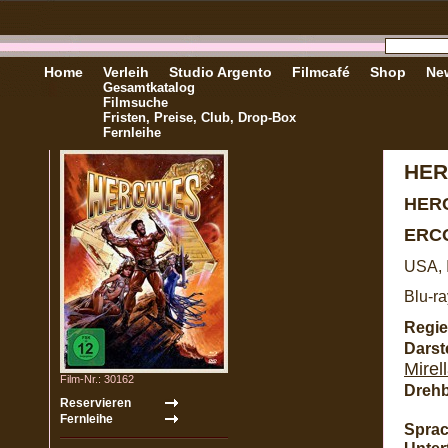
Home
Verleih
Studio Argento
Filmcafé
Shop
New
Gesamtkatalog
Filmsuche
Fristen, Preise, Club, Drop-Box
Fernleihe
HER
HER
ERC
USA, I
Blu-r
Regie
Darste
Mirel
Film-Nr.: 30162
Dreh
Sprac