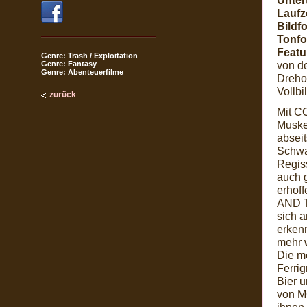
Untert
Laufze
Bildf
Tonfo
Featu
Genre: Trash / Exploitation
von d
Genre: Fantasy
Genre: Abenteuerfilme
Dreho
Vollbi
zurück
Mit C
Muske
absei
Schwa
Regis
auch 
erhoff
AND 
sich 
erken
mehr 
Die m
Ferri
Bier 
von M