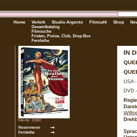
Home
Verleih
Studio Argento
Filmcafé
Shop
New
Gesamtkatalog
Filmsuche
Fristen, Preise, Club, Drop-Box
Fernleihe
IN 
QUE
QUE
USA -
DVD -
Regie
Darste
Willo
Dreh
Film-Nr.: 15302
Sprac