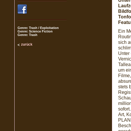
Untert
Laufze
Bildf
Tonfo
Featu
Genre: Trash / Exploitation
Ein M
Genre: Science Fiction
Genre: Trash
Routi
sich a
zurück
schli
Unter
Verni
Tallea
um ei
Filme
absur
stets 
Regis
Schaus
millio
sofort
Art, 
PLANE
Beschr