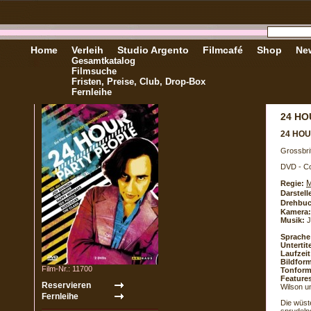
Home
Verleih
Studio Argento
Filmcafé
Shop
New
Gesamtkatalog
Filmsuche
Fristen, Preise, Club, Drop-Box
Fernleihe
24 HO
24 HO
Grossbri
DVD - Co
M
Regie:
Darstell
Drehbuc
Kamera:
Musik:
J
Sprache
Untertite
Laufzeit
Bildform
Film-Nr.: 11700
Tonform
Feature
Wilson u
Die wüst