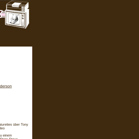
nderson
turettes über Tony
ideo
zu einem