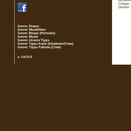
sprudeln
Coogan, 
Division
Genre: Drama
Genre: Musikfilme
Genre: Biopic (Portraits)
Genre: Musik
Genre: Unsere Tipps
Genre: Tipps Karin (Inhaberin/Crew)
Genre: Tipps Fabiola (Crew)
zurück