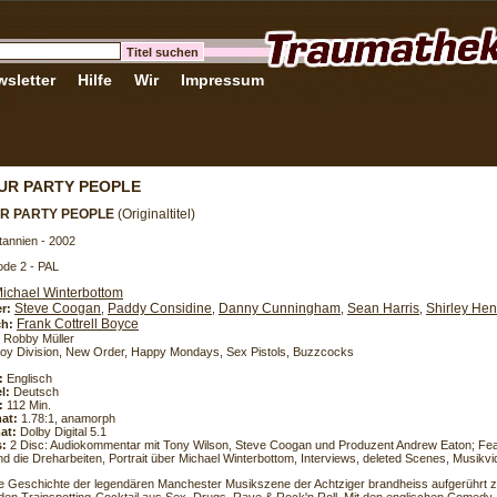
sletter
Hilfe
Wir
Impressum
UR PARTY PEOPLE
UR PARTY PEOPLE
(Originaltitel)
tannien - 2002
de 2 - PAL
ichael Winterbottom
Steve Coogan
Paddy Considine
Danny Cunningham
Sean Harris
Shirley He
er:
,
,
,
,
Frank Cottrell Boyce
h:
Robby Müller
oy Division, New Order, Happy Mondays, Sex Pistols, Buzzcocks
:
Englisch
l:
Deutsch
:
112 Min.
at:
1.78:1, anamorph
at:
Dolby Digital 5.1
s:
2 Disc: Audiokommentar mit Tony Wilson, Steve Coogan und Produzent Andrew Eaton; Fea
nd die Dreharbeiten, Portrait über Michael Winterbottom, Interviews, deleted Scenes, Musikv
e Geschichte der legendären Manchester Musikszene der Achtziger brandheiss aufgerührt 