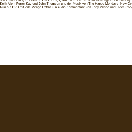
den Trainspotting-Cocktail aus Sex, Drugs, Rave & Rock'n Roll. Mit den englischen Comedy
Keith Allen, Perter Kay und John Thomson und der Musik von The Happy Mondays, New Or
. Nun auf DVD mit jede Menge Extras u.a Audio-Kommentare von Tony Wilson und Steve Coogan