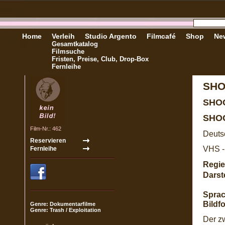
Home
Verleih
Studio Argento
Filmcafé
Shop
New
Gesamtkatalog
Filmsuche
Fristen, Preise, Club, Drop-Box
Fernleihe
SHO
SHOC
SHOC
Film-Nr.: 462
Deuts
VHS -
Regie
Darste
Sprac
Bildf
Genre: Dokumentarfilme
Genre: Trash / Exploitation
Der zw