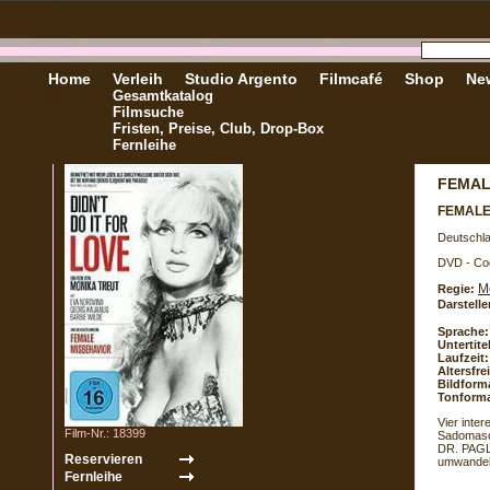
Home
Verleih
Studio Argento
Filmcafé
Shop
New
Gesamtkatalog
Filmsuche
Fristen, Preise, Club, Drop-Box
Fernleihe
FEMAL
FEMALE
Deutschla
DVD - Co
M
Regie:
Darstelle
Sprache:
Untertite
Laufzeit:
Altersfr
Bildform
Tonforma
Vier inte
Film-Nr.: 18399
Sadomasos
DR. PAGLI
umwandeln