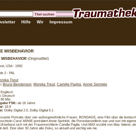
sletter
Hilfe
Wir
Impressum
E MISBEHAVIOR
 MISBEHAVIOR
(Originaltitel)
nd, USA - 1992
de 2 - PAL
onika Treut
Bruce Benderson
Monika Treut
Camille Paglia
Annie Sprinkle
r:
,
,
,
Englisch
l:
Deutsch
80 Min.
eigabe FSK:
ab 16 Jahre
at:
16:9
t:
Dolby Digital 2.0, Dolby Digital 5.1
ressante Portraits über vier außergewöhnliche Frauen. BONDAGE, eine Film über die lesbisc
chistin Carol. ANNIE porträtiert Annie Sprinkle, die Pornodarstellerin war und nun mit eigene
A befasst sich mit der Frauenrechtlerin Camilla Paglia. Und MAX erzählt von Max Valerio, d
 ließ. Eine über 30 Jahre alte Doku, so aktuell und wichtig wie nie.