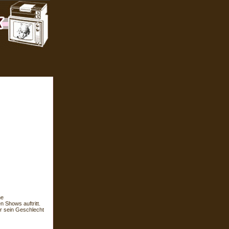
he
n Shows auftritt.
er sein Geschlecht