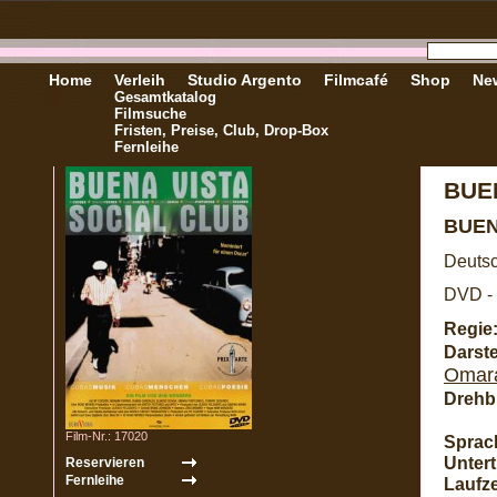
Home
Verleih
Studio Argento
Filmcafé
Shop
New
Gesamtkatalog
Filmsuche
Fristen, Preise, Club, Drop-Box
Fernleihe
BUE
BUEN
Deutsc
DVD - 
Regie
Darste
Omara
Drehb
Film-Nr.: 17020
Sprac
Unterti
Laufze