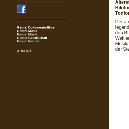
Alters
Bildfo
Tonfo
Der am
legend
Genre: Dokumentarfilme
Genre: Musik
den BU
Genre: Musik
Welt e
Genre: Gesellschaft
Genre: Portrait
Musikp
der St
zurück