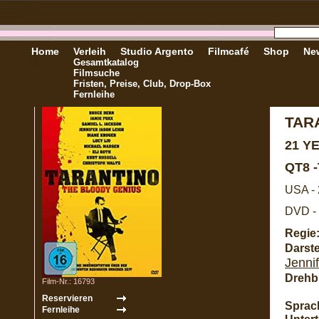
Home
Verleih
Studio Argento
Filmcafé
Shop
New
Gesamtkatalog
Filmsuche
Fristen, Preise, Club, Drop-Box
Fernleihe
TAR
21 Y
QT8 
USA -
DVD - 
Regie
Darste
Jenni
Drehb
Film-Nr.: 16793
Sprac