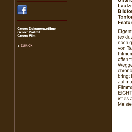
Unterti
Laufze
Bildfo
Tonfo
Featur
Genre: Dokumentarfilme
Eigent
Genre: Portrait
Genre: Film
(exklu
noch g
zurück
von Ta
Filmem
offen 
Weggef
chrono
bringt
auf mu
Filmm
EIGHT 
ist es
Meiste