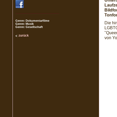
Unterti
Laufze
Bildfo
Tonfo
Genre: Dokumentarfilme
Die hi
Genre: Musik
Genre: Gesellschaft
LGBTQ-
"Queer
zurück
von Y