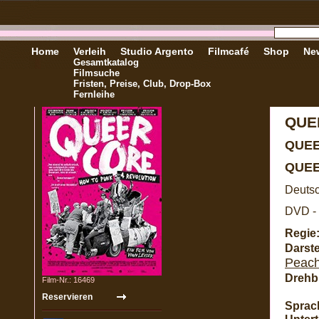
Home
Verleih
Studio Argento
Filmcafé
Shop
New
Gesamtkatalog
Filmsuche
Fristen, Preise, Club, Drop-Box
Fernleihe
QUE
QUEE
QUEE
Deutsc
DVD - 
Regie
Darste
Peac
Drehb
Film-Nr.: 16469
Sprac