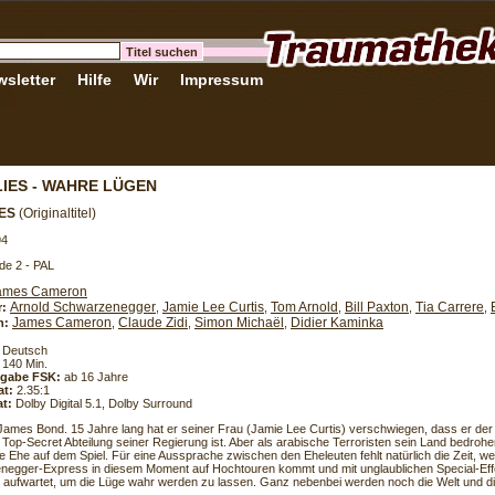
sletter
Hilfe
Wir
Impressum
LIES - WAHRE LÜGEN
IES
(Originaltitel)
94
de 2 - PAL
ames Cameron
Arnold Schwarzenegger
Jamie Lee Curtis
Tom Arnold
Bill Paxton
Tia Carrere
r:
,
,
,
,
,
James Cameron
Claude Zidi
Simon Michaël
Didier Kaminka
h:
,
,
,
Deutsch
140 Min.
eigabe FSK:
ab 16 Jahre
at:
2.35:1
t:
Dolby Digital 5.1, Dolby Surround
 James Bond. 15 Jahre lang hat er seiner Frau (Jamie Lee Curtis) verschwiegen, dass er der
 Top-Secret Abteilung seiner Regierung ist. Aber als arabische Terroristen sein Land bedrohen,
e Ehe auf dem Spiel. Für eine Aussprache zwischen den Eheleuten fehlt natürlich die Zeit, w
egger-Express in diesem Moment auf Hochtouren kommt und mit unglaublichen Special-Ef
aufwartet, um die Lüge wahr werden zu lassen. Ganz nebenbei werden noch die Welt und die