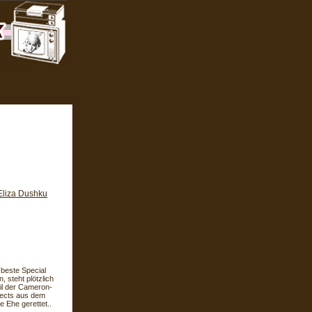
Eliza Dushku
 beste Special
 steht plötzlich
eil der Cameron-
fects aus dem
 Ehe gerettet..