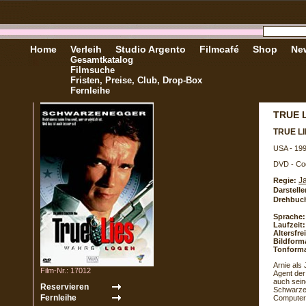
Home
Verleih
Studio Argento
Filmcafé
Shop
New
Gesamtkatalog
Filmsuche
Fristen, Preise, Club, Drop-Box
Fernleihe
TRUE 
TRUE L
USA - 19
DVD - Co
J
Regie:
Darstelle
Drehbuc
Sprache:
Laufzeit:
Altersfr
Bildform
Tonforma
Arnie als
Film-Nr.: 17012
Agent der
auch sein
Schwarzen
Computer 