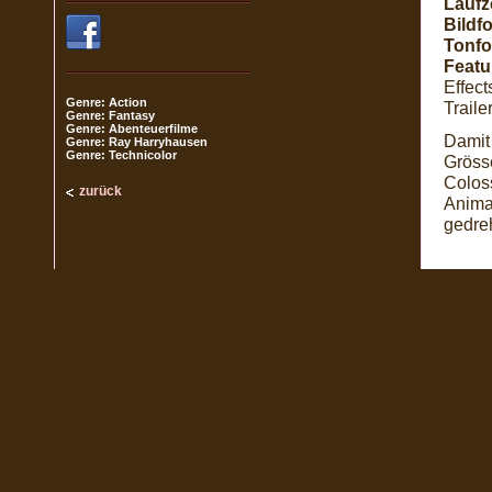
Laufze
Bildf
Tonfo
Featu
Effect
Genre: Action
Traile
Genre: Fantasy
Genre: Abenteuerfilme
Damit 
Genre: Ray Harryhausen
Genre: Technicolor
Gröss
Colos
zurück
Anima
gedreh