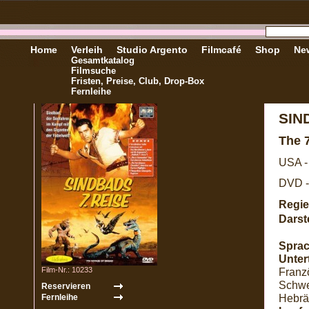
Home
Verleih
Studio Argento
Filmcafé
Shop
New
Gesamtkatalog
Filmsuche
Fristen, Preise, Club, Drop-Box
Fernleihe
SIN
The 
USA -
DVD -
Regie
Darste
Sprac
Untert
Film-Nr.: 10233
Franzö
Schwe
Hebrä