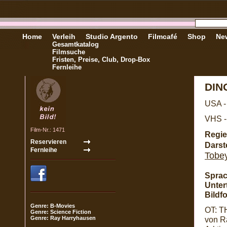
Home
Verleih
Studio Argento
Filmcafé
Shop
New
Gesamtkatalog
Filmsuche
Fristen, Preise, Club, Drop-Box
Fernleihe
DIN
USA -
VHS -
Film-Nr.: 1471
Regie
Darste
Tobe
Sprac
Untert
Bildf
Genre: B-Movies
OT: T
Genre: Science Fiction
Genre: Ray Harryhausen
von Ra