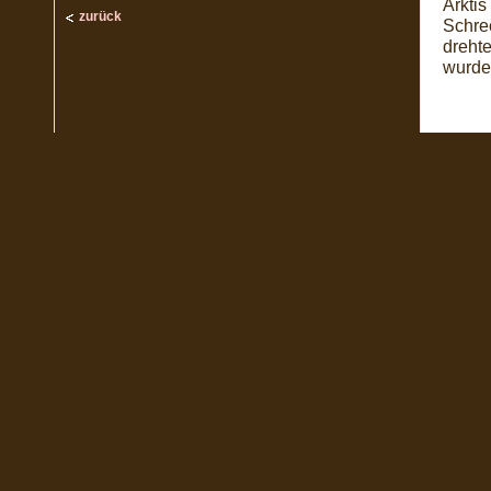
Arktis
zurück
Schrec
dreht
wurde