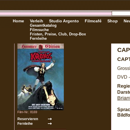
Home
Verleih
Studio Argento
Filmcafé
Shop
New
Gesamtkatalog
Filmsuche
Fristen, Preise, Club, Drop-Box
Fernleihe
CAP
CAP
Gross
DVD -
Regie
Darste
Brian
Sprac
Film-Nr.: 8169
Bildf