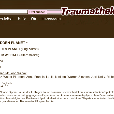
sletter
Hilfe
Wir
Impressum
DDEN PLANET *
DDEN PLANET
(Originaltitel)
 IM WELTALL
(Alternativtitel)
56
AL
red McLeod Wilcox
Walter Pidgeon
Anne Francis
Leslie Nielsen
Warren Stevens
Jack Kelly
Rich
er:
,
,
,
,
,
:
Englisch
at:
3:1
 Space Opera-Sause der Fuffziger Jahre. Raumschiffcrew findet auf einem schicken Spukpla
nden einer verschütt gegangenen Expedition und kommt einem metaphysischenRiesenrätsel 
bsch nostalgisches Breitwand-Spektakel mit einemnoch nicht auf Slapstick abonierten Lesli
r grandiosesten Roboterder Filmgeschichte.