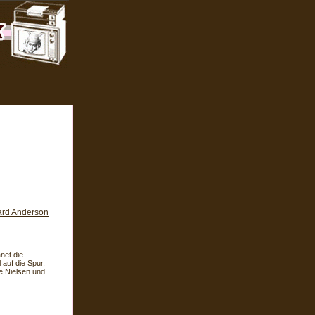
ard Anderson
net die
auf die Spur.
e Nielsen und