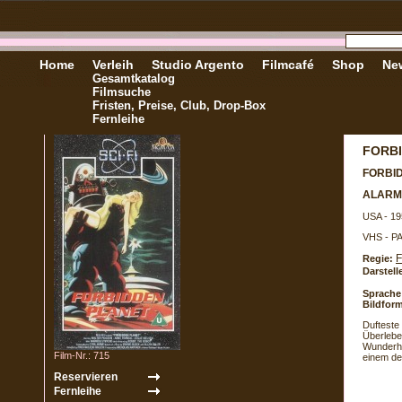
Home
Verleih
Studio Argento
Filmcafé
Shop
New
Gesamtkatalog
Filmsuche
Fristen, Preise, Club, Drop-Box
Fernleihe
FORBI
FORBI
ALARM
USA - 19
VHS - P
F
Regie:
Darstell
Sprache
Bildform
Dufteste
Überlebe
Wunderhü
Film-Nr.: 715
einem de