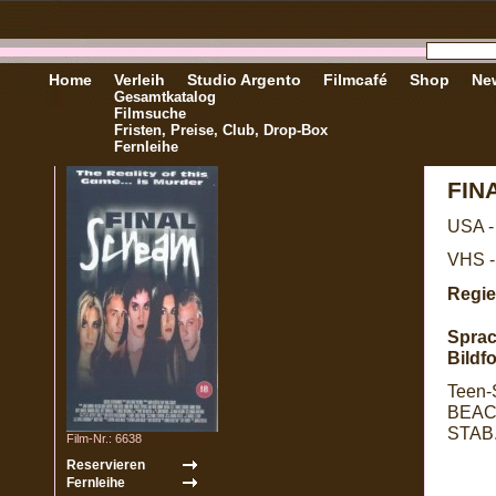
Home
Verleih
Studio Argento
Filmcafé
Shop
New
Gesamtkatalog
Filmsuche
Fristen, Preise, Club, Drop-Box
Fernleihe
FIN
USA -
VHS -
Regie
Sprac
Bildf
Teen-
BEAC
STAB
Film-Nr.: 6638