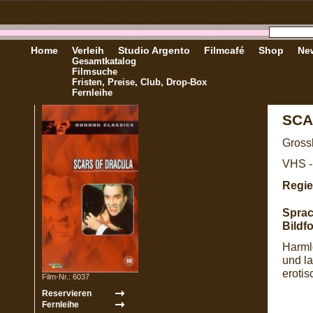
Home
Verleih
Studio Argento
Filmcafé
Shop
New
Gesamtkatalog
Filmsuche
Fristen, Preise, Club, Drop-Box
Fernleihe
SCA
Gross
VHS -
Regie
Sprac
Bildf
Harml
und la
eroti
Film-Nr.: 6037