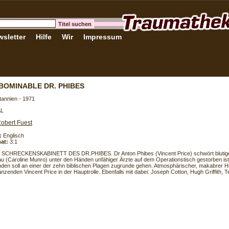
sletter
Hilfe
Wir
Impressum
BOMINABLE DR. PHIBES
tannien - 1971
AL
obert Fuest
:
Englisch
at:
3:1
 SCHRECKENSKABINETT DES DR.PHIBES. Dr Anton Phibes (Vincent Price) schwört bluti
au (Caroline Munro) unter den Händen unfähiger Ärzte auf dem Operationstisch gestorben ist
nden soll an einer der zehn biblischen Plagen zugrunde gehen. Atmosphärischer, makabrer Ho
nzenden Vincent Price in der Hauptrolle. Ebenfalls mit dabei: Joseph Cotton, Hugh Griffith, 