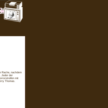
ge Rache, nachdem
. Jeder der
rrorstreifen mit
Terry Thomas.