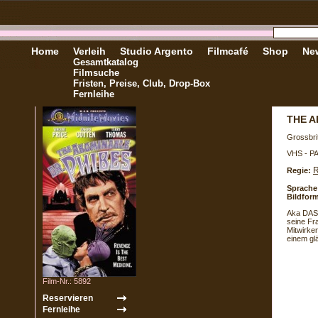
Home
Verleih
Studio Argento
Filmcafé
Shop
New
Gesamtkatalog
Filmsuche
Fristen, Preise, Club, Drop-Box
Fernleihe
THE A
Grossbri
VHS - P
R
Regie:
Sprache
Bildform
Aka DAS
seine Fr
Mitwirke
einem glä
Film-Nr.: 5892