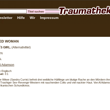
sletter
Hilfe
Wir
Impressum
ED WOMAN
´S GIRL.
(Alternativtitel)
76
AL
l Adamson
:
Englisch
at:
3:1
ge Witwe (Sandra Currie) befreit drei weibliche Häftlinge um blutige Rache an den Mördern i
Trashiger Sex-Revenge-Western mit rauchenden Colts und viel nackter Haut. Von Al Adams
ikanischen Schundkinos.