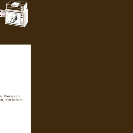
hres Mannes zu
on, dem Meister