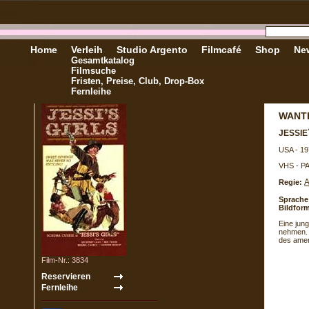
Home
Verleih
Studio Argento
Filmcafé
Shop
New
Gesamtkatalog
Filmsuche
Fristen, Preise, Club, Drop-Box
Fernleihe
WANT
JESSIE
USA - 19
VHS - P
A
Regie:
Sprache
Bildform
Eine jun
nehmen. 
des amer
Film-Nr.: 3834