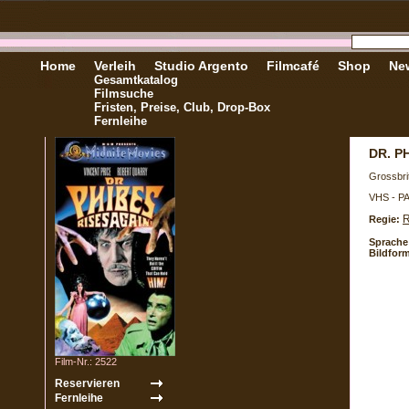
Home
Verleih
Studio Argento
Filmcafé
Shop
New
Gesamtkatalog
Filmsuche
Fristen, Preise, Club, Drop-Box
Fernleihe
DR. P
Grossbri
VHS - P
R
Regie:
Sprache
Bildform
Film-Nr.: 2522