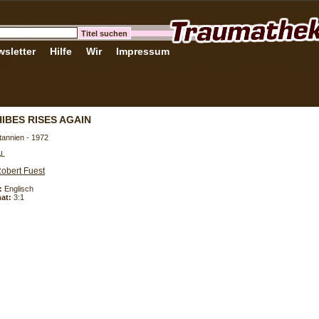
sletter
Hilfe
Wir
Impressum
HIBES RISES AGAIN
tannien - 1972
AL
obert Fuest
:
Englisch
at:
3:1