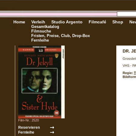
Home
Verleih
Studio Argento
Filmcafé
Shop
New
Gesamtkatalog
Filmsuche
Fristen, Preise, Club, Drop-Box
Fernleihe
DR. J
Grossbri
VHS - P
R
Regie:
Bildform
Film-Nr.: 2520