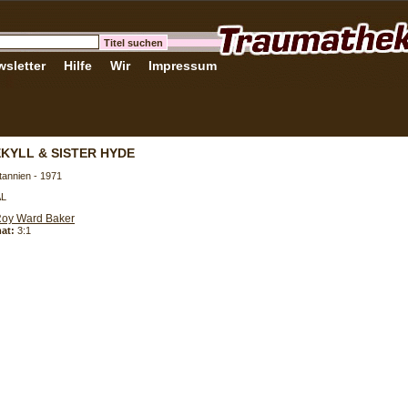
sletter
Hilfe
Wir
Impressum
EKYLL & SISTER HYDE
tannien - 1971
AL
oy Ward Baker
at:
3:1