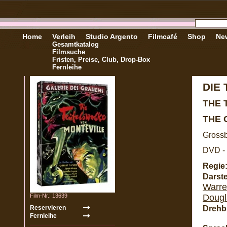
Home
Verleih
Studio Argento
Filmcafé
Shop
New
Gesamtkatalog
Filmsuche
Fristen, Preise, Club, Drop-Box
Fernleihe
DIE
THE 
THE 
Grossb
DVD - 
Regie
Darste
Warre
Film-Nr.: 13639
Dougl
Drehb