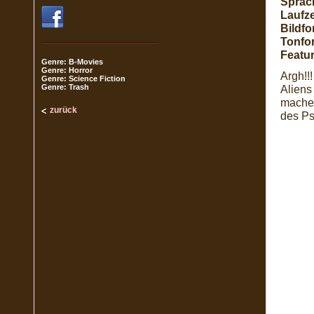
Sprac
Laufze
Bildfo
Tonfo
Featur
Genre: B-Movies
Genre: Horror
Argh!!
Genre: Science Fiction
Genre: Trash
Aliens
machen
zurück
des Ps