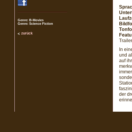
Sprac
Untert
Laufze
Genre: B-Movies
Bildf
Genre: Science Fiction
Tonfo
zurück
Featu
Trail
In ei
und al
auf ih
merkwü
immer 
sonde
Statio
faszin
der dr
erinn