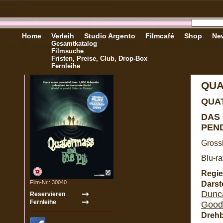
Home
Verleih
Studio Argento
Filmcafé
Shop
New
Gesamtkatalog
Filmsuche
Fristen, Preise, Club, Drop-Box
Fernleihe
QUA
QUA
DAS
PEND
Gross
Blu-ra
Regie
Film-Nr.: 30040
Darste
Dunc
Good
Dreh