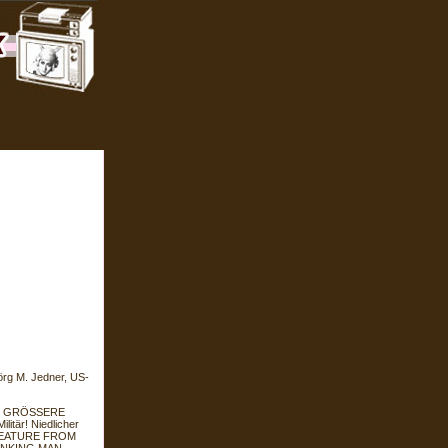
örg M. Jedner, US-
OCH GRÖSSERE
litär! Niedlicher
 CREATURE FROM