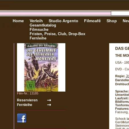
Home
Verleih
Studio Argento
Filmcafé
Shop
New
Gesamtkatalog
Filmsuche
Fristen, Preise, Club, Drop-Box
Fernleihe
DAS G
THE MO
USA - 19
DVD - Co
J
Regie:
Darstelle
Drehbuc
Sprache:
Film-Nr.: 13185
Untertite
Laufzeit:
Bildform
Tonforma
Features
Fassung, T
Schock l
Geröllklu
Steinmon