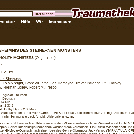
sletter
Hilfe
Wir
Impressum
EHEIMNIS DES STEINERNEN MONSTERS
NOLITH MONSTERS
(Originaltitel)
57
de 2 - PAL
ohn Sherwood
Lola Albright
Grant Williams
Les Tremayne
Trevor Bardette
Phil Harvey
r:
,
,
,
,
Norman Jolley
Robert M. Fresco
h:
,
Englisch, Deutsch
l:
Deutsch
74 Min.
at:
1.33:1
t:
Dolby Digital 2.0, Mono
:
Audiokommentar mit Mick Garris u. Ivo Scheloske, Audiokommentar von Ingo Strecker u. J
railer, Filmografie Jack Arnold, Bildergalerie u.v.m.
ass nach: Schwarze Geröllklumpen aus dem All verwandeln sich bei Wasserkontakt in N
mpen. Selbst unschuldige Menschen werden frech versteinert! Ein Fall für Wissenschaft und Mi
ster-B-Movie-Quatsch nach einer Idee des Genre-Obermotz Jack Arnold (TARANTULA,