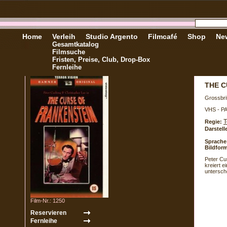
Home
Verleih
Studio Argento
Filmcafé
Shop
New
Gesamtkatalog
Filmsuche
Fristen, Preise, Club, Drop-Box
Fernleihe
THE C
Grossbri
VHS - P
T
Regie:
Darstell
Sprache
Bildform
Peter Cus
kreiert 
untersch
Film-Nr.: 1250