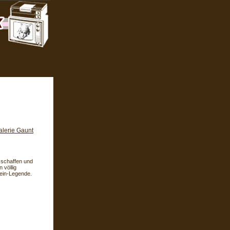
alerie Gaunt
u schaffen und
 völlig
tein-Legende.