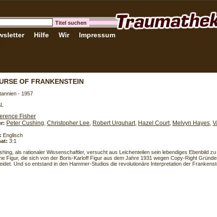
sletter
Hilfe
Wir
Impressum
URSE OF FRANKENSTEIN
tannien - 1957
AL
erence Fisher
Peter Cushing
Christopher Lee
Robert Urquhart
Hazel Court
Melvyn Hayes
V
er:
,
,
,
,
,
:
Englisch
at:
3:1
hing, als rationaler Wissenschaftler, versucht aus Leichenteilen sein lebendiges Ebenbild z
eine Figur, die sich von der Boris-Karloff Figur aus dem Jahre 1931 wegen Copy-Right Gründen
eidet. Und so entstand in den Hammer-Studios die revolutionäre Interpretation der Frankens