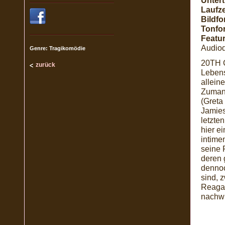
Unterti
Laufze
Bildfo
Tonfo
Featur
Audiod
Genre: Tragikomödie
20TH 
zurück
Lebens
allein
Zumann
(Greta
Jamies
letzte
hier e
intime
seine 
deren 
dennoc
sind, 
Reagan
nachwi