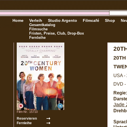
Home
Verleih
Studio Argento
Filmcafé
Shop
New
Gesamtkatalog
Filmsuche
Fristen, Preise, Club, Drop-Box
Fernleihe
20T
20TH
TWE
USA -
DVD - 
Regie
Darste
Jade
Drehb
Film-Nr.: 15710
Sprac