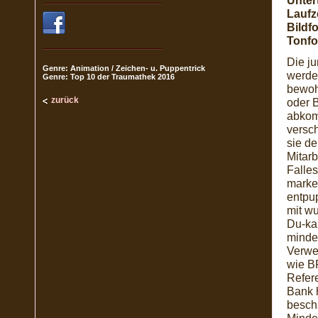
Untert
Laufze
Bildf
Tonfo
Die ju
Genre: Animation / Zeichen- u. Puppentrick
werden
Genre: Top 10 der Traumathek 2016
bewoh
zurück
oder B
abkomm
versc
sie de
Mitar
Falles
marke
entpup
mit w
Du-kan
minde
Verwe
wie B
Refer
Bank 
besch