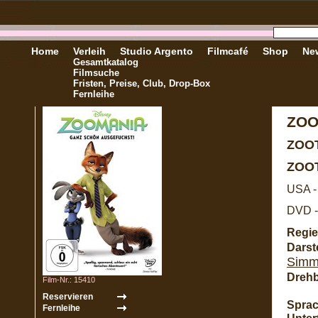
Home
Verleih
Studio Argento
Filmcafé
Shop
New
Gesamtkatalog
Filmsuche
Fristen, Preise, Club, Drop-Box
Fernleihe
ZOO
ZOO
ZOO
USA -
DVD -
Regie
Darste
Simm
Dreh
Film-Nr.: 15410
Sprac