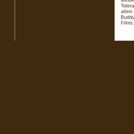
Minder
Toler
allei
Buddy 
Films