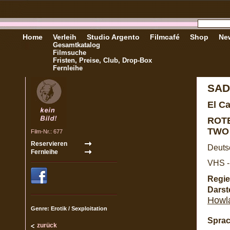
Home
Verleih
Studio Argento
Filmcafé
Shop
New
Gesamtkatalog
Filmsuche
Fristen, Preise, Club, Drop-Box
Fernleihe
SAD
El C
ROTE
TWO
Film-Nr.: 677
Deuts
VHS -
Regie
Darste
Howl
Genre: Erotik / Sexploitation
Sprac
zurück