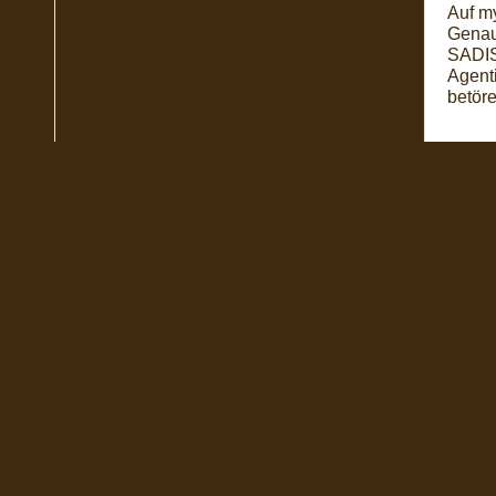
Auf m
Genau 
SADIS
Agenti
betöre