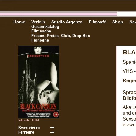
Home
Verleih
Studio Argento
Filmcafé
Shop
New
Gesamtkatalog
Filmsuche
Fristen, Preise, Club, Drop-Box
Fernleihe
BLA
Spani
VHS -
Regie
Sprac
Bildf
Aka L
und d
Sexst
Film-Nr.: 1584
erzwu