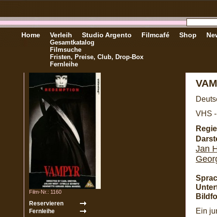
Home
Verleih
Studio Argento
Filmcafé
Shop
New
Gesamtkatalog
Filmsuche
Fristen, Preise, Club, Drop-Box
Fernleihe
VAM
Deuts
VHS -
Regie
Darste
Jan 
Geor
Sprac
Untert
Film-Nr.: 1160
Bildf
Ein j