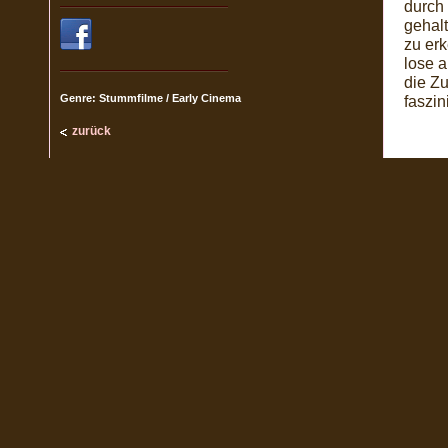
durch
gehalt
zu er
lose 
die Zu
Genre: Stummfilme / Early Cinema
faszin
zurück