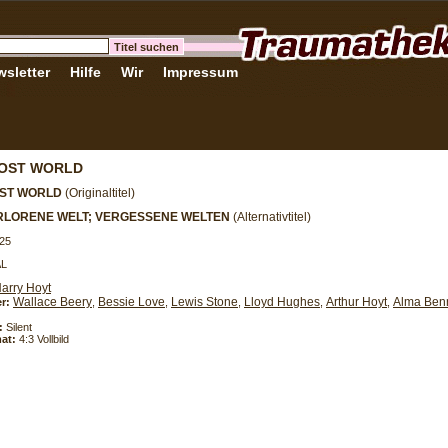
sletter
Hilfe
Wir
Impressum
LOST WORLD
OST WORLD
(Originaltitel)
ERLORENE WELT; VERGESSENE WELTEN
(Alternativtitel)
25
AL
arry Hoyt
Wallace Beery
Bessie Love
Lewis Stone
Lloyd Hughes
Arthur Hoyt
Alma Benn
er:
,
,
,
,
,
:
Silent
at:
4:3 Vollbild