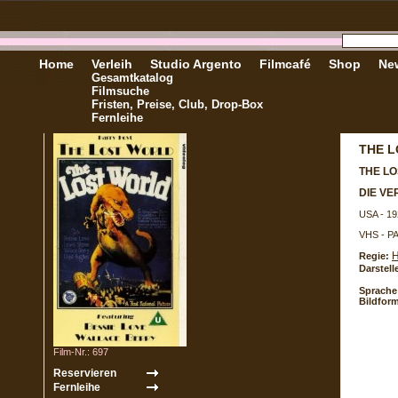
Home
Verleih
Studio Argento
Filmcafé
Shop
New
Gesamtkatalog
Filmsuche
Fristen, Preise, Club, Drop-Box
Fernleihe
THE 
THE L
DIE V
USA - 19
VHS - P
H
Regie:
Darstell
Sprache
Bildform
Film-Nr.: 697