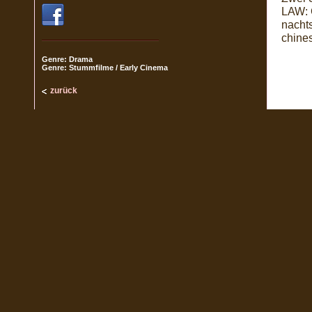
LAW: 
nacht
chines
Genre: Drama
Genre: Stummfilme / Early Cinema
zurück