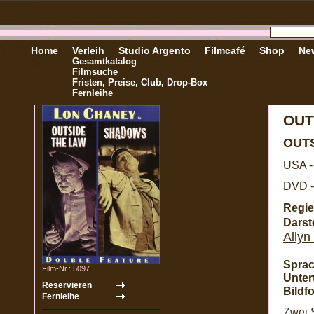
Home
Verleih
Studio Argento
Filmcafé
Shop
New
Gesamtkatalog
Filmsuche
Fristen, Preise, Club, Drop-Box
Fernleihe
OUT
OUT
USA -
DVD -
Regie
Darste
Allyn
Sprac
Film-Nr.: 5097
Untert
Bildf
Zwei 