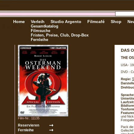
Home
Verleih
Studio Argento
Filmcafé
Shop
New
Gesamtkatalog
Filmsuche
Fristen, Preise, Club, Drop-Box
Fernleihe
DAS 
THE O
USA - 19
DVD - Co
S
Regie:
Darstell
Drehbuc
Sprache
Untertite
Laufzeit
Bildform
Tonform
Feature
und Nick
Film-Nr.: 11135
Fotogaler
Pack die
Gefecht!