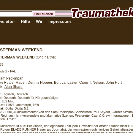
sletter
Hilfe
Wir
Impressum
OSTERMAN WEEKEND
STERMAN WEEKEND
(Originaltitel)
83
de 2 - PAL
am Peckinpah
Rutger Hauer
Dennis Hopper
Burt Lancaster
Craig T. Nelson
John Hurt
er:
,
,
,
,
Alan Sharp
h:
:
Englisch, Deutsch
l:
Deutsch, Deutsch für Hörgeschädigte
:
102 Min.
at:
1.85:1, anamorph, 16:9
at:
Dolby Digital 5.1
s:
2 Disc, Audiokommentar von den Sam Peckinpah Spezialisten Paul Seydor, Garner Simmo
 Redman, nicht verwendete und alternative Szenen, Featurette, Cast & Crew Informationen, 
ien, Trailer
 Miniarmbrust aus! Peckinpah, der legendäre Zeitlupen-Gewaltler der ersten Stunde bläst zu 
 Rutger BLADE RUNNER Hauer als Journalist, der vom extrem schmierigen Geheimdienstle