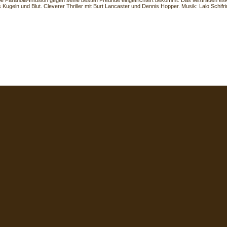
be Paranoia-Infusion gegen seine besten Freunde eingetrichtert bekommt. Das Mißtrauen eska
Kugeln und Blut. Cleverer Thriller mit Burt Lancaster und Dennis Hopper. Musik: Lalo Schifri