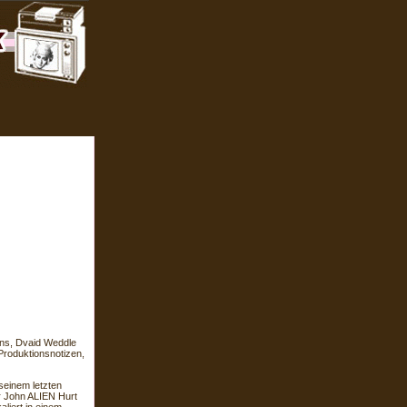
ns, Dvaid Weddle
Produktionsnotizen,
seinem letzten
r John ALIEN Hurt