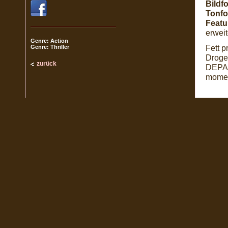
Bildf
Tonfo
Featu
erweit
Genre: Action
Fett p
Genre: Thriller
Droge
zurück
DEPAR
momen