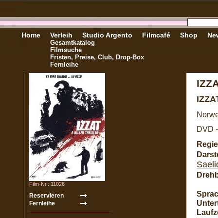
Home
Verleih
Studio Argento
Filmcafé
Shop
New
Gesamtkatalog
Filmsuche
Fristen, Preise, Club, Drop-Box
Fernleihe
IZZ
IZZA
Norwe
DVD -
Regie
Darste
Saeli
Dreh
Film-Nr.: 11026
Sprac
Untert
Laufze